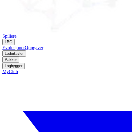
Spillere
LBO
Evolusjoner
Oppgaver
Ledertavler
Pakker
Lagbygger
MyClub