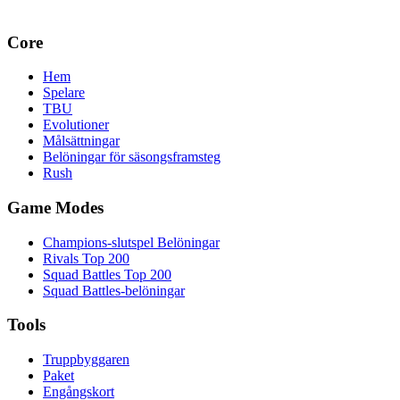
Core
Hem
Spelare
TBU
Evolutioner
Målsättningar
Belöningar för säsongsframsteg
Rush
Game Modes
Champions-slutspel Belöningar
Rivals Top 200
Squad Battles Top 200
Squad Battles-belöningar
Tools
Truppbyggaren
Paket
Engångskort