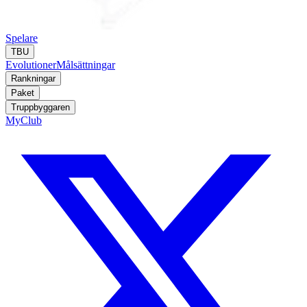
Spelare
TBU
Evolutioner
Målsättningar
Rankningar
Paket
Truppbyggaren
MyClub