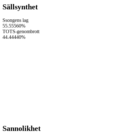
Sällsynthet
Ssongens lag
55.55560
%
TOTS-genombrott
44.44440
%
Sannolikhet