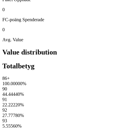
0
FC-poäng
Spenderade
0
Avg. Value
Value distribution
Totalbetyg
86+
100.00000
%
90
44.44440
%
91
22.22220
%
92
27.77780
%
93
5.55560
%