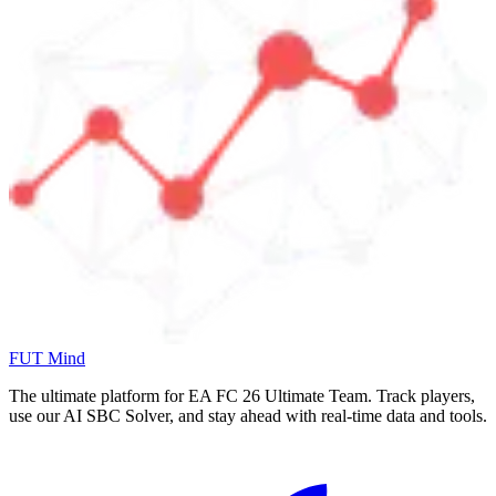
FUT Mind
The ultimate platform for EA FC
26
Ultimate Team. Track players,
use our AI SBC Solver, and stay ahead with real-time data and tools.