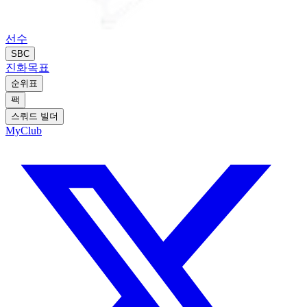
선수
SBC
진화
목표
순위표
팩
스쿼드 빌더
MyClub