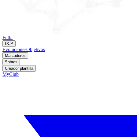
Futb.
DCP
Evoluciones
Objetivos
Marcadores
Sobres
Creador plantilla
MyClub