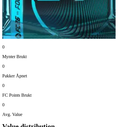
0
Mynter
Brukt
0
Pakker
Åpnet
0
FC Points
Brukt
0
Avg. Value
Value distribution