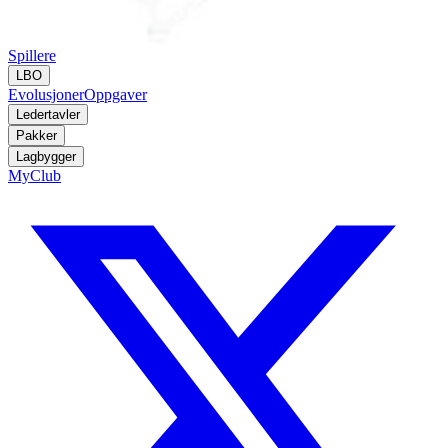
Spillere
LBO
Evolusjoner
Oppgaver
Ledertavler
Pakker
Lagbygger
MyClub