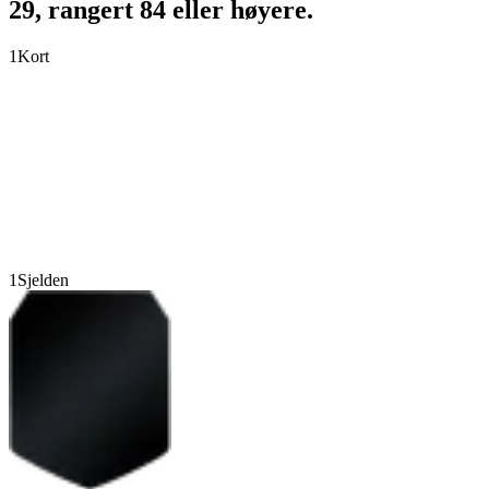
29, rangert 84 eller høyere.
1
Kort
1
Sjelden