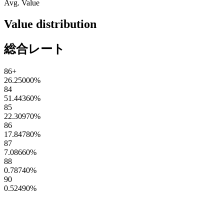
Avg. Value
Value distribution
総合レート
86+
26.25000
%
84
51.44360
%
85
22.30970
%
86
17.84780
%
87
7.08660
%
88
0.78740
%
90
0.52490
%