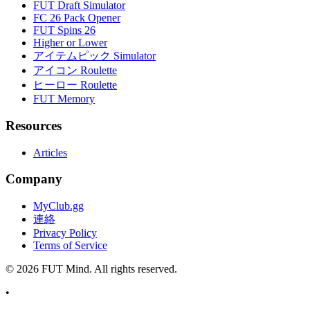
FUT Draft Simulator
FC 26 Pack Opener
FUT Spins 26
Higher or Lower
アイテムピック Simulator
アイコン Roulette
ヒーロー Roulette
FUT Memory
Resources
Articles
Company
MyClub.gg
連絡
Privacy Policy
Terms of Service
©
2026
FUT Mind. All rights reserved.
•