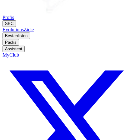
Profis
SBC
Evolutions
Ziele
Bestenlisten
Packs
Assistent
MyClub