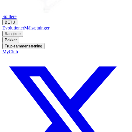
Spillere
BETU
Evolutioner
Målsætninger
Rangliste
Pakker
Trup-sammensætning
MyClub