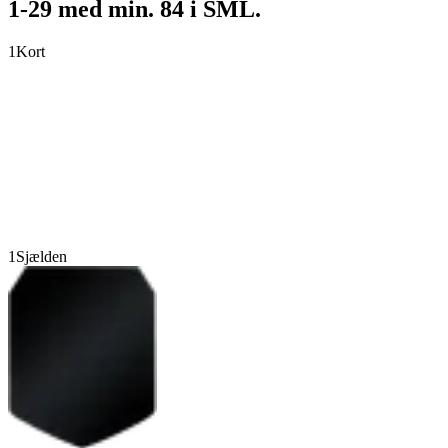
1-29 med min. 84 i SML.
1
Kort
1
Sjælden