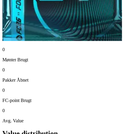
0
Mønter
Brugt
0
Pakker
Åbnet
0
FC-point
Brugt
0
Avg. Value
Value distribution