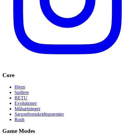
Core
Hjem
Spillere
BETU
Evolutioner
Målsætninger
Sæsonfremskridtspræmier
Rush
Game Modes