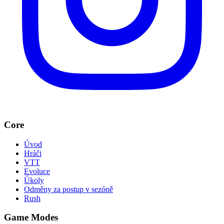
Core
Úvod
Hráči
VTT
Evoluce
Úkoly
Odměny za postup v sezóně
Rush
Game Modes