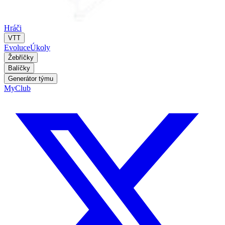
Hráči
VTT
Evoluce
Úkoly
Žebříčky
Balíčky
Generátor týmu
MyClub