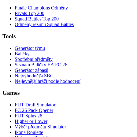
Finále Champions Odměny
Rivals Top 200
Squad Battles Top 200
Odměny režimu Squad Battles
Tools
Generátor týmu
Balíčky
Spotřební předměty
Seznam Balíčky EA FC 26
Generátor zápasů
Nejvýhodnější SBC
Nejlevnější hráči podle hodnocení
Games
FUT Draft Simulator
FC 26 Pack Opener
FUT Spins 26
Higher or Lower
Výběr předmětu Simulator
Ikona Roulette