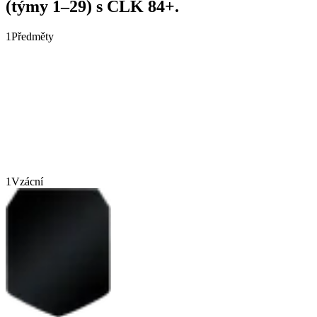
(týmy 1–29) s CLK 84+.
1
Předměty
1
Vzácní