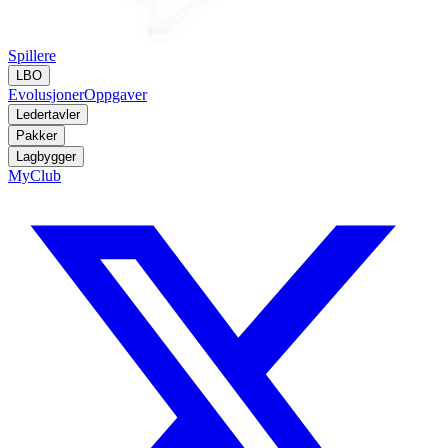
Spillere
LBO
Evolusjoner
Oppgaver
Ledertavler
Pakker
Lagbygger
MyClub