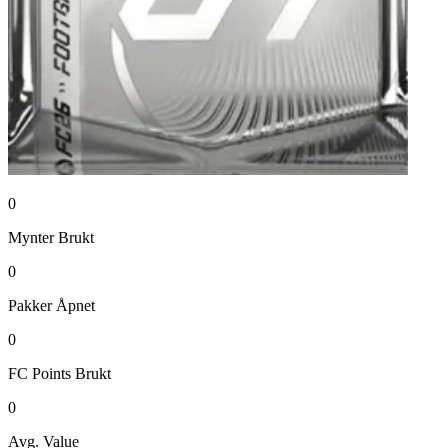
0
Mynter
Brukt
0
Pakker
Åpnet
0
FC Points
Brukt
0
Avg. Value