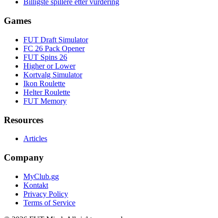
Billigste spillere etter vurdering
Games
FUT Draft Simulator
FC 26 Pack Opener
FUT Spins 26
Higher or Lower
Kortvalg Simulator
Ikon Roulette
Helter Roulette
FUT Memory
Resources
Articles
Company
MyClub.gg
Kontakt
Privacy Policy
Terms of Service