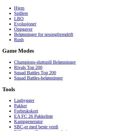
Hjem
Spillere
LBO
Evolusjoner
Oppgaver
Belønninger for sesongfremdrift
Rush
Game Modes
Champions-sluttspill Belønninger
Rivals Top 200
Squad Battles Top 200
Squad Battles-belønninger
Tools
Lagbygger
Pakker
Forbrukskort
EA FC 26 Pakkeliste
Kampgenerator
SBC-er med beste verdi