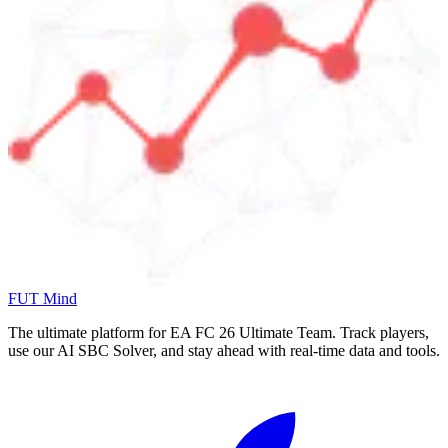
FUT Mind
The ultimate platform for EA FC
26
Ultimate Team. Track players,
use our AI SBC Solver, and stay ahead with real-time data and tools.