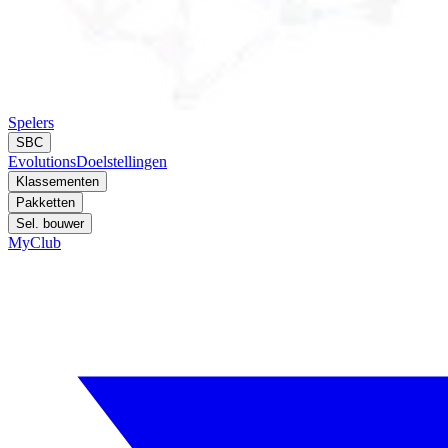
Spelers
SBC
Evolutions
Doelstellingen
Klassementen
Pakketten
Sel. bouwer
MyClub