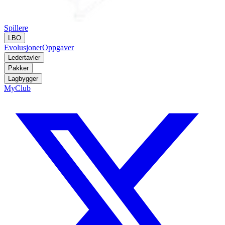
Spillere
LBO
Evolusjoner
Oppgaver
Ledertavler
Pakker
Lagbygger
MyClub