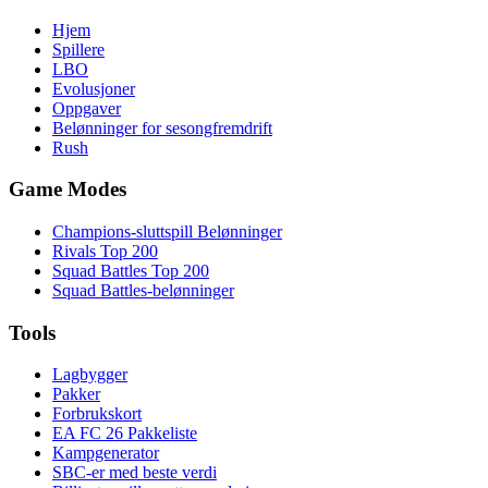
Hjem
Spillere
LBO
Evolusjoner
Oppgaver
Belønninger for sesongfremdrift
Rush
Game Modes
Champions-sluttspill Belønninger
Rivals Top 200
Squad Battles Top 200
Squad Battles-belønninger
Tools
Lagbygger
Pakker
Forbrukskort
EA FC 26 Pakkeliste
Kampgenerator
SBC-er med beste verdi