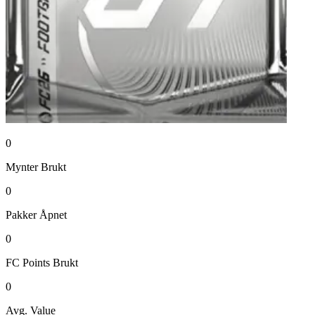
0
Mynter
Brukt
0
Pakker
Åpnet
0
FC Points
Brukt
0
Avg. Value