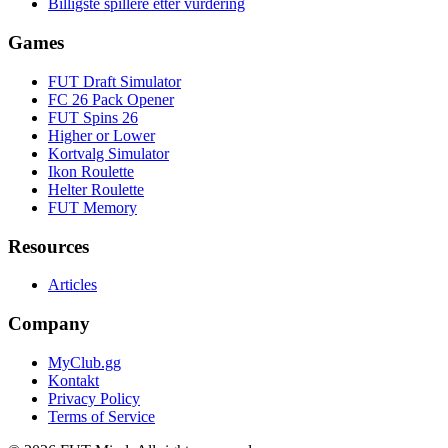
Billigste spillere etter vurdering
Games
FUT Draft Simulator
FC 26 Pack Opener
FUT Spins 26
Higher or Lower
Kortvalg Simulator
Ikon Roulette
Helter Roulette
FUT Memory
Resources
Articles
Company
MyClub.gg
Kontakt
Privacy Policy
Terms of Service