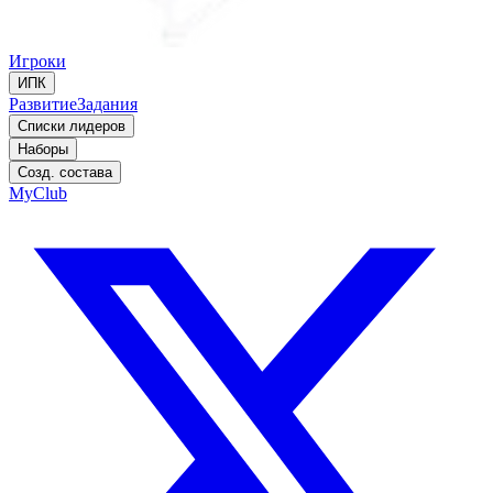
Игроки
ИПК
Развитие
Задания
Списки лидеров
Наборы
Созд. состава
MyClub