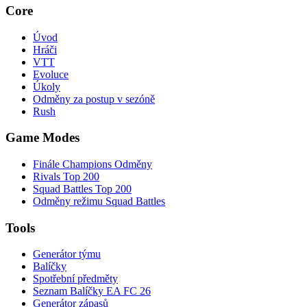
Core
Úvod
Hráči
VTT
Evoluce
Úkoly
Odměny za postup v sezóně
Rush
Game Modes
Finále Champions Odměny
Rivals Top 200
Squad Battles Top 200
Odměny režimu Squad Battles
Tools
Generátor týmu
Balíčky
Spotřební předměty
Seznam Balíčky EA FC 26
Generátor zápasů