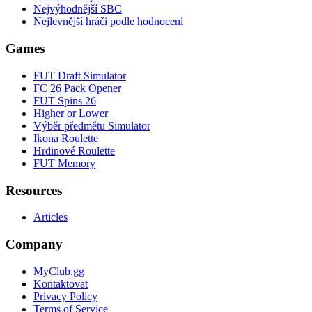
Nejvýhodnější SBC
Nejlevnější hráči podle hodnocení
Games
FUT Draft Simulator
FC 26 Pack Opener
FUT Spins 26
Higher or Lower
Výběr předmětu Simulator
Ikona Roulette
Hrdinové Roulette
FUT Memory
Resources
Articles
Company
MyClub.gg
Kontaktovat
Privacy Policy
Terms of Service