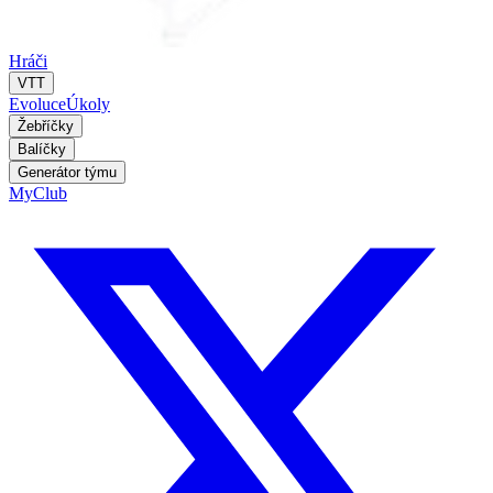
Hráči
VTT
Evoluce
Úkoly
Žebříčky
Balíčky
Generátor týmu
MyClub