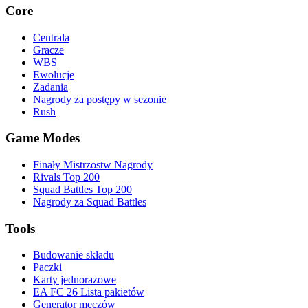
Core
Centrala
Gracze
WBS
Ewolucje
Zadania
Nagrody za postępy w sezonie
Rush
Game Modes
Finały Mistrzostw Nagrody
Rivals Top 200
Squad Battles Top 200
Nagrody za Squad Battles
Tools
Budowanie składu
Paczki
Karty jednorazowe
EA FC 26 Lista pakietów
Generator meczów