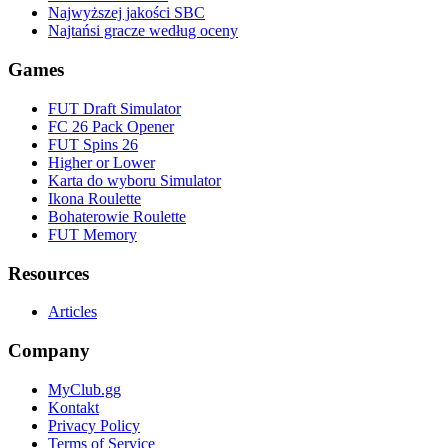
Najwyższej jakości SBC
Najtańsi gracze według oceny
Games
FUT Draft Simulator
FC 26 Pack Opener
FUT Spins 26
Higher or Lower
Karta do wyboru Simulator
Ikona Roulette
Bohaterowie Roulette
FUT Memory
Resources
Articles
Company
MyClub.gg
Kontakt
Privacy Policy
Terms of Service