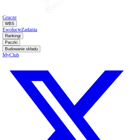
Gracze
WBS
Ewolucje
Zadania
Rankingi
Paczki
Budowanie składu
MyClub