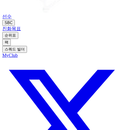
선수
SBC
진화
목표
순위표
팩
스쿼드 빌더
MyClub