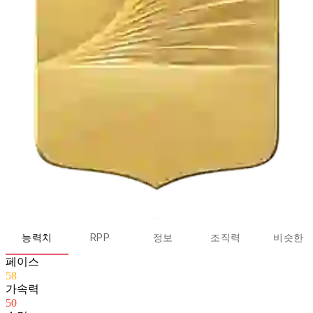
능력치
RPP
정보
조직력
비슷한
페이스
58
가속력
50