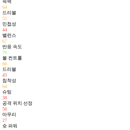
속력
64
드리블
55
민첩성
44
밸런스
67
반응 속도
76
볼 컨트롤
66
드리블
45
침착성
64
슈팅
38
공격 위치 선정
50
마무리
27
슛 파워