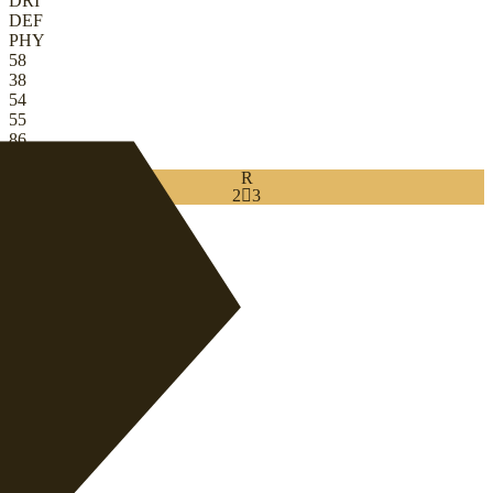
DRI
DEF
PHY
58
38
54
55
86
81
R
2

3
Download
0
CB
|
와이드백
+
CB
|
볼플레잉 수비수
+
+