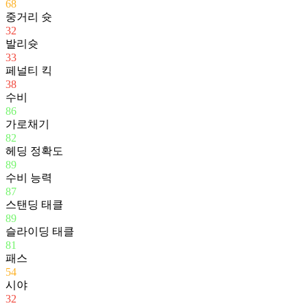
68
중거리 슛
32
발리슛
33
페널티 킥
38
수비
86
가로채기
82
헤딩 정확도
89
수비 능력
87
스탠딩 태클
89
슬라이딩 태클
81
패스
54
시야
32