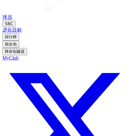
球员
SBC
进化
目标
排行榜
组合包
阵容创建器
MyClub