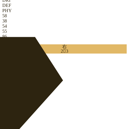
DRI
DEF
PHY
58
38
54
55
86
81
右
2

3
Download
0
CB
|
边中卫
+
CB
|
控球后卫
+
+