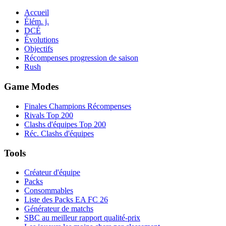
Accueil
Élém. j.
DCÉ
Évolutions
Objectifs
Récompenses progression de saison
Rush
Game Modes
Finales Champions Récompenses
Rivals Top 200
Clashs d'équipes Top 200
Réc. Clashs d'équipes
Tools
Créateur d'équipe
Packs
Consommables
Liste des Packs EA FC 26
Générateur de matchs
SBC au meilleur rapport qualité-prix