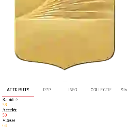
ATTRIBUTS
RPP
INFO
COLLECTIF
SIM
Rapidité
58
Accélér.
50
Vitesse
64