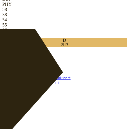
PHY
58
38
54
55
86
81
D
2

3
Download
0
DC
|
Défenseuse centrale excentrée
+
DC
|
Défenseuse relanceuse
+
+