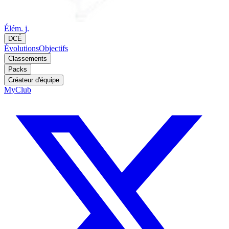
Élém. j.
DCÉ
Évolutions
Objectifs
Classements
Packs
Créateur d'équipe
MyClub