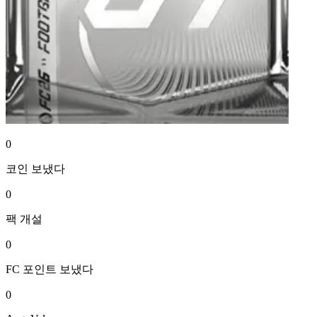
0
코인
보냈다
0
팩
개설
0
FC 포인트
보냈다
0