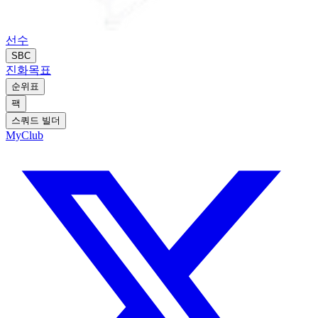
선수
SBC
진화
목표
순위표
팩
스쿼드 빌더
MyClub