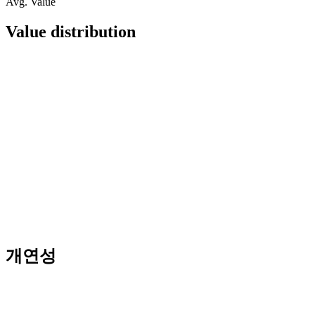
Avg. Value
Value distribution
개연성