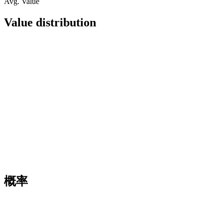
Avg. Value
Value distribution
概率