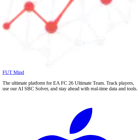
FUT Mind
The ultimate platform for EA FC
26
Ultimate Team. Track players,
use our AI SBC Solver, and stay ahead with real-time data and tools.