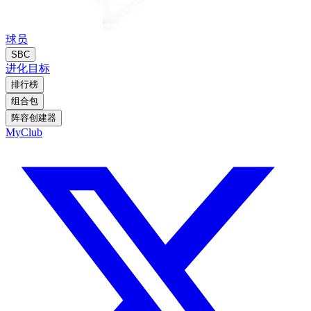
球员
SBC
进化
目标
排行榜
组合包
阵容创建器
MyClub