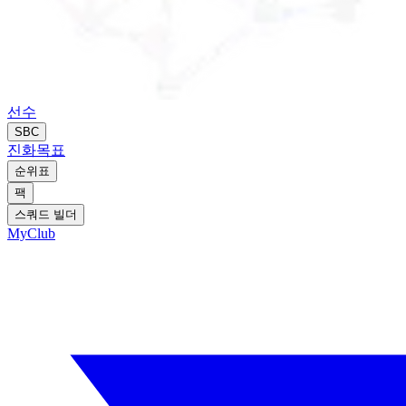
선수
SBC
진화
목표
순위표
팩
스쿼드 빌더
MyClub