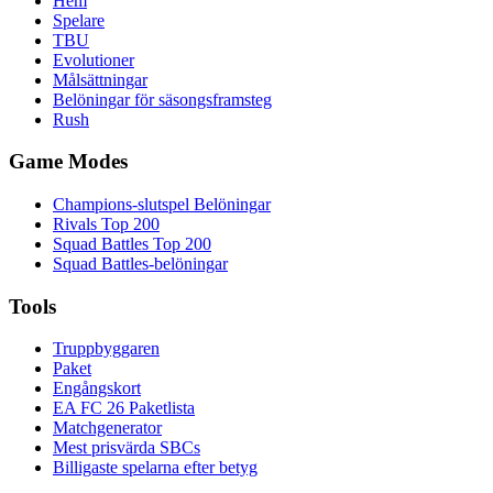
Hem
Spelare
TBU
Evolutioner
Målsättningar
Belöningar för säsongsframsteg
Rush
Game Modes
Champions-slutspel Belöningar
Rivals Top 200
Squad Battles Top 200
Squad Battles-belöningar
Tools
Truppbyggaren
Paket
Engångskort
EA FC 26 Paketlista
Matchgenerator
Mest prisvärda SBCs
Billigaste spelarna efter betyg