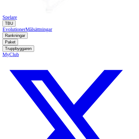
Spelare
TBU
Evolutioner
Målsättningar
Rankningar
Paket
Truppbyggaren
MyClub