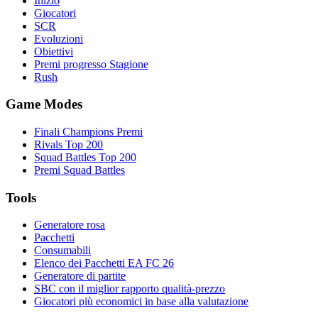
Inizio
Giocatori
SCR
Evoluzioni
Obiettivi
Premi progresso Stagione
Rush
Game Modes
Finali Champions Premi
Rivals Top 200
Squad Battles Top 200
Premi Squad Battles
Tools
Generatore rosa
Pacchetti
Consumabili
Elenco dei Pacchetti EA FC 26
Generatore di partite
SBC con il miglior rapporto qualità-prezzo
Giocatori più economici in base alla valutazione