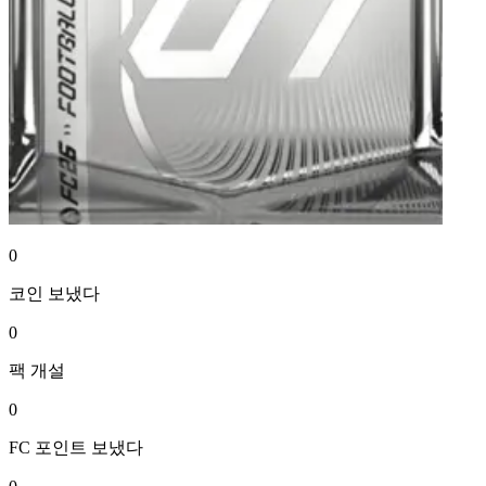
0
코인
보냈다
0
팩
개설
0
FC 포인트
보냈다