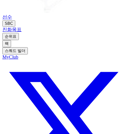
선수
SBC
진화
목표
순위표
팩
스쿼드 빌더
MyClub