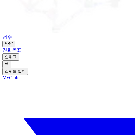
선수
SBC
진화
목표
순위표
팩
스쿼드 빌더
MyClub