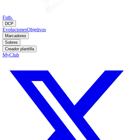
Futb.
DCP
Evoluciones
Objetivos
Marcadores
Sobres
Creador plantilla
MyClub