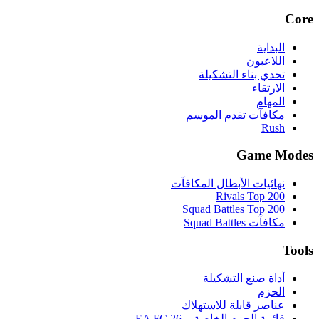
Core
البداية
اللاعبون
تحدي بناء التشكيلة
الارتقاء
المهام
مكافآت تقدم الموسم
Rush
Game Modes
نهائيات الأبطال المكافآت
Rivals Top 200
Squad Battles Top 200
مكافآت Squad Battles
Tools
أداة صنع التشكيلة
الحزم
عناصر قابلة للاستهلاك
قائمة الحزم الخاصة بـ EA FC 26