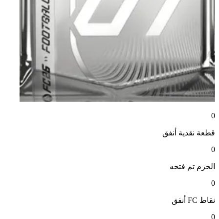
0
قطعة نقدية
أنفق
0
الحزم
تم فتحه
0
نقاط FC
أنفق
0