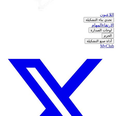
اللاعبون
تحدي بناء التشكيلة
الارتقاء
المهام
لوحات الصدارة
الحزم
أداة صنع التشكيلة
MyClub