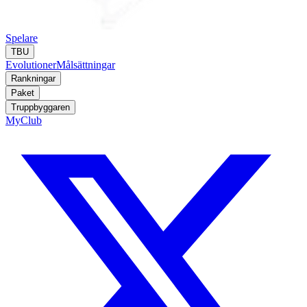
Spelare
TBU
Evolutioner
Målsättningar
Rankningar
Paket
Truppbyggaren
MyClub