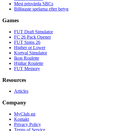
Mest prisvärda SBCs
Billigaste spelarna efter betyg
Games
FUT Draft Simulator
FC 26 Pack Opener
FUT Spins 26
Higher or Lower
Kortval Simulator
Ikon Roulette
Hjältar Roulette
FUT Memory
Resources
Articles
Company
MyClub.gg
Kontakt
Privacy Policy
Terms of Service