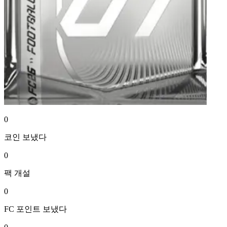
0
코인
보냈다
0
팩
개설
0
FC 포인트
보냈다