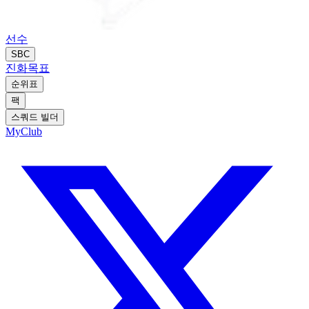
선수
SBC
진화
목표
순위표
팩
스쿼드 빌더
MyClub