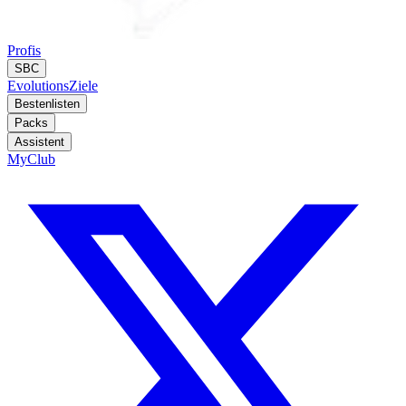
Profis
SBC
Evolutions
Ziele
Bestenlisten
Packs
Assistent
MyClub