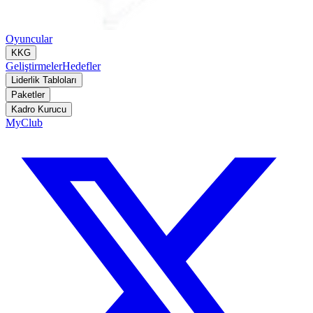
Oyuncular
KKG
Geliştirmeler
Hedefler
Liderlik Tabloları
Paketler
Kadro Kurucu
MyClub