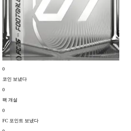
0
코인
보냈다
0
팩
개설
0
FC 포인트
보냈다