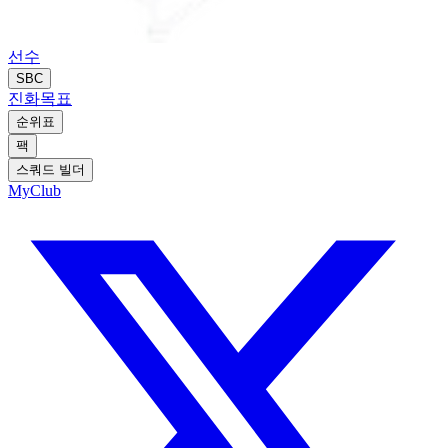
선수
SBC
진화
목표
순위표
팩
스쿼드 빌더
MyClub