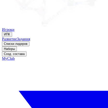
Игроки
ИПК
Развитие
Задания
Списки лидеров
Наборы
Созд. состава
MyClub