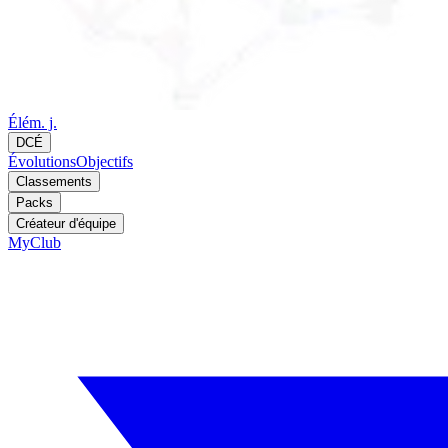
Élém. j.
DCÉ
Évolutions
Objectifs
Classements
Packs
Créateur d'équipe
MyClub