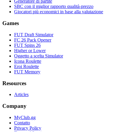
Generatore di partite
SBC con il miglior rapporto qualità-prezzo
Giocatori più economici in base alla valutazione
Games
FUT Draft Simulator
FC 26 Pack Opener
FUT Spins 26
Higher or Lower
Oggetto a scelta Simulator
Icona Roulette
Eroi Roulette
FUT Memory
Resources
Articles
Company
MyClub.gg
Contatto
Privacy Policy