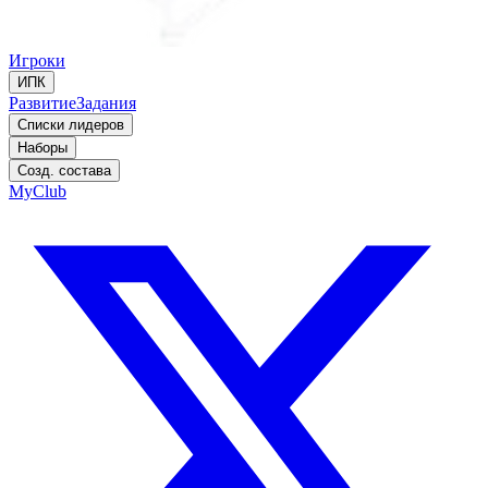
Игроки
ИПК
Развитие
Задания
Списки лидеров
Наборы
Созд. состава
MyClub