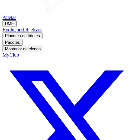
Atletas
DME
Evoluções
Objetivos
Placares de líderes
Pacotes
Montador de elenco
MyClub