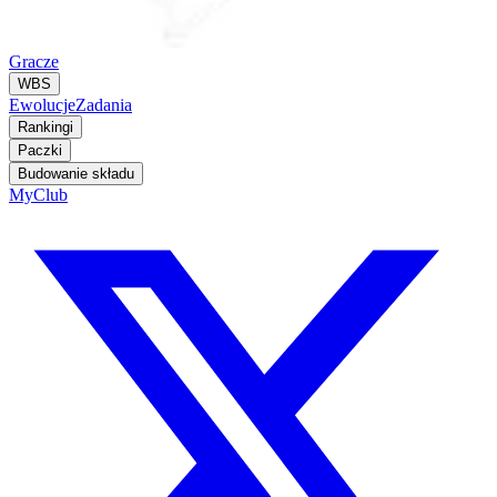
Gracze
WBS
Ewolucje
Zadania
Rankingi
Paczki
Budowanie składu
MyClub