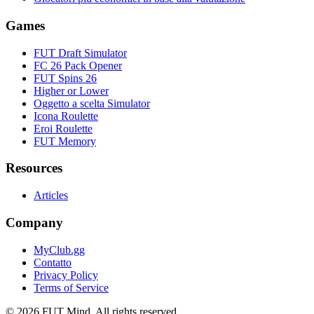
Games
FUT Draft Simulator
FC 26 Pack Opener
FUT Spins 26
Higher or Lower
Oggetto a scelta Simulator
Icona Roulette
Eroi Roulette
FUT Memory
Resources
Articles
Company
MyClub.gg
Contatto
Privacy Policy
Terms of Service
©
2026
FUT Mind. All rights reserved.