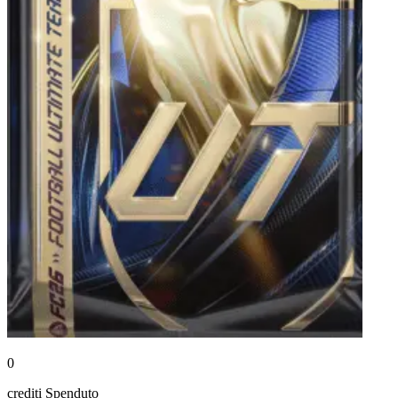
0
crediti
Spenduto