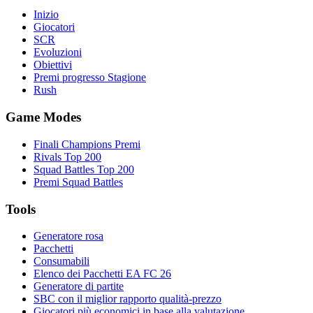
Inizio
Giocatori
SCR
Evoluzioni
Obiettivi
Premi progresso Stagione
Rush
Game Modes
Finali Champions Premi
Rivals Top 200
Squad Battles Top 200
Premi Squad Battles
Tools
Generatore rosa
Pacchetti
Consumabili
Elenco dei Pacchetti EA FC 26
Generatore di partite
SBC con il miglior rapporto qualità-prezzo
Giocatori più economici in base alla valutazione