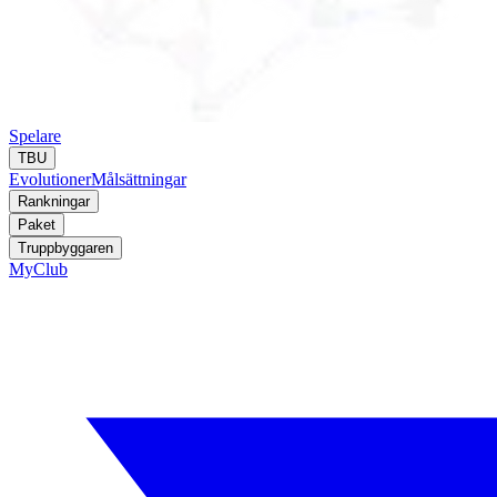
Spelare
TBU
Evolutioner
Målsättningar
Rankningar
Paket
Truppbyggaren
MyClub