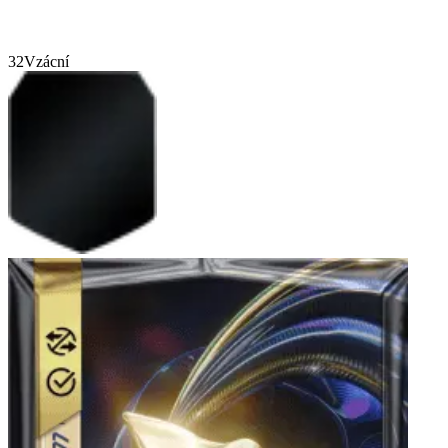
32
Vzácní