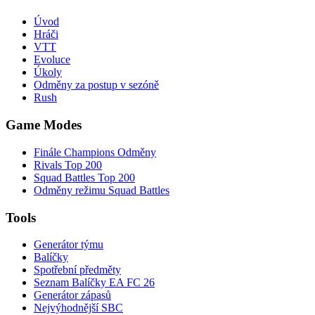
Úvod
Hráči
VTT
Evoluce
Úkoly
Odměny za postup v sezóně
Rush
Game Modes
Finále Champions Odměny
Rivals Top 200
Squad Battles Top 200
Odměny režimu Squad Battles
Tools
Generátor týmu
Balíčky
Spotřební předměty
Seznam Balíčky EA FC 26
Generátor zápasů
Nejvýhodnější SBC