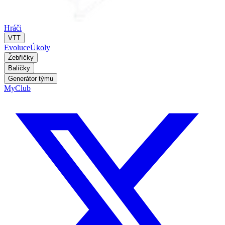
Hráči
VTT
Evoluce
Úkoly
Žebříčky
Balíčky
Generátor týmu
MyClub