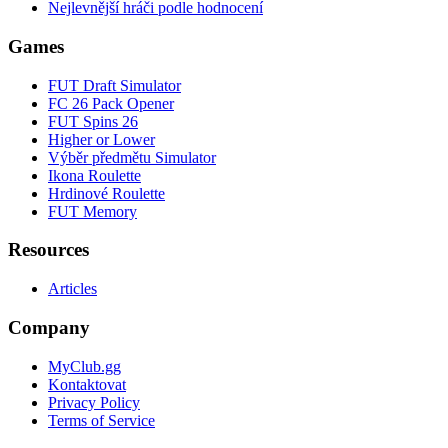
Nejlevnější hráči podle hodnocení
Games
FUT Draft Simulator
FC 26 Pack Opener
FUT Spins 26
Higher or Lower
Výběr předmětu Simulator
Ikona Roulette
Hrdinové Roulette
FUT Memory
Resources
Articles
Company
MyClub.gg
Kontaktovat
Privacy Policy
Terms of Service