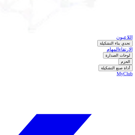
اللاعبون
تحدي بناء التشكيلة
الارتقاء
المهام
لوحات الصدارة
الحزم
أداة صنع التشكيلة
MyClub