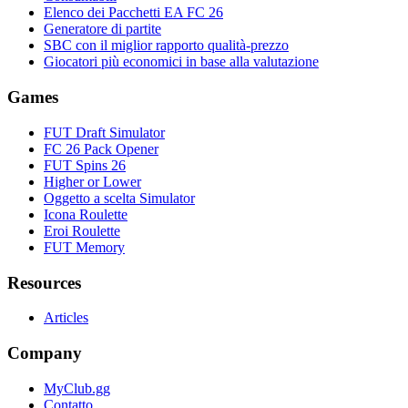
Elenco dei Pacchetti EA FC 26
Generatore di partite
SBC con il miglior rapporto qualità-prezzo
Giocatori più economici in base alla valutazione
Games
FUT Draft Simulator
FC 26 Pack Opener
FUT Spins 26
Higher or Lower
Oggetto a scelta Simulator
Icona Roulette
Eroi Roulette
FUT Memory
Resources
Articles
Company
MyClub.gg
Contatto