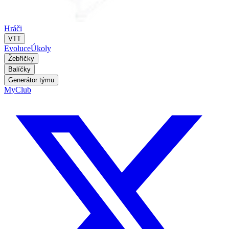
Hráči
VTT
Evoluce
Úkoly
Žebříčky
Balíčky
Generátor týmu
MyClub