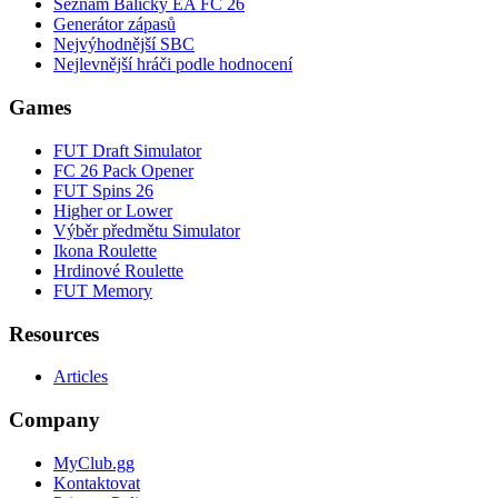
Seznam Balíčky EA FC 26
Generátor zápasů
Nejvýhodnější SBC
Nejlevnější hráči podle hodnocení
Games
FUT Draft Simulator
FC 26 Pack Opener
FUT Spins 26
Higher or Lower
Výběr předmětu Simulator
Ikona Roulette
Hrdinové Roulette
FUT Memory
Resources
Articles
Company
MyClub.gg
Kontaktovat