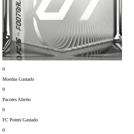
0
Moedas
Gastado
0
Pacotes
Aberto
0
FC Points
Gastado
0