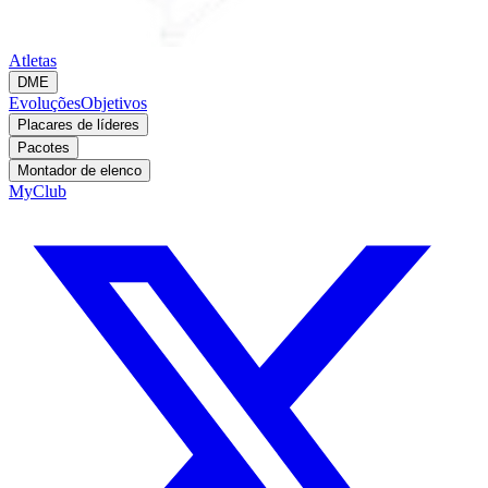
Atletas
DME
Evoluções
Objetivos
Placares de líderes
Pacotes
Montador de elenco
MyClub