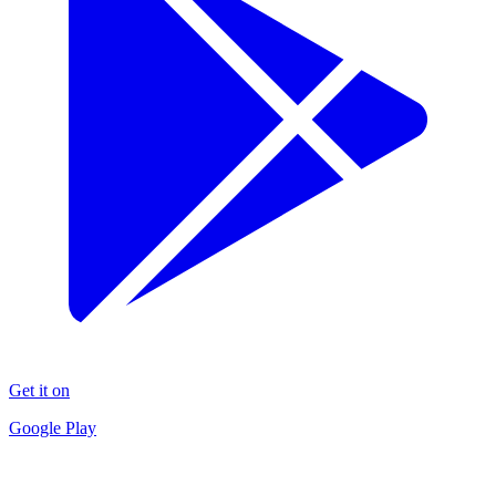
Get it on
Google Play