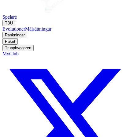
Spelare
TBU
Evolutioner
Målsättningar
Rankningar
Paket
Truppbyggaren
MyClub