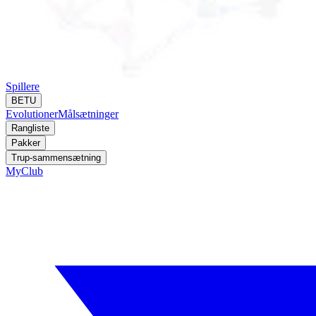
Spillere
BETU
Evolutioner
Målsætninger
Rangliste
Pakker
Trup-sammensætning
MyClub